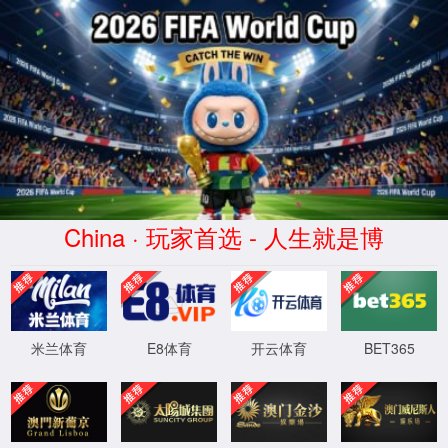
中国·太阳成集团(tyc7111cc)有限
预约演示
公司-官方网站
News and Events
太阳成集团官方网站