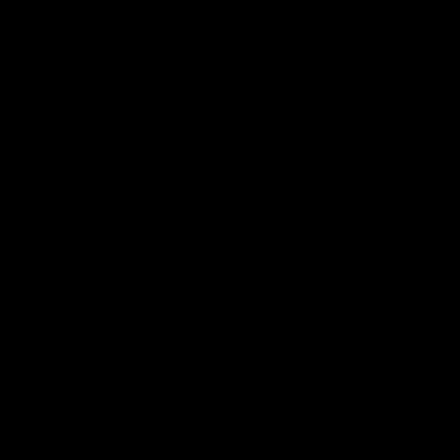
心聚力 共创未来 ”主题团建活
一页
最末页
服务体验