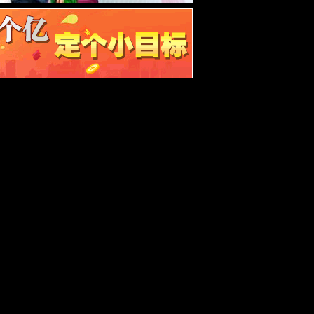
逆袭
一致好评。