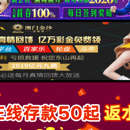
tyc7111cc太阳成集团精彩亮相2025DMHC
赋能智慧医疗健康高质量发展
2025年8月28日
tyc7111cc太阳成集团科技&tyc7111
康新未来
相约2025数字医学与健康大会（DMHC）
2025年8月19日