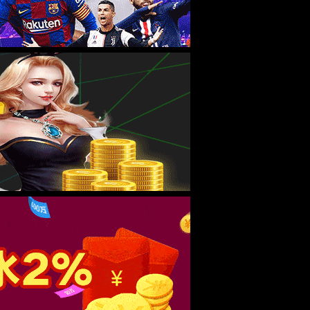
cc太阳成集团邀您共谋数智医疗健