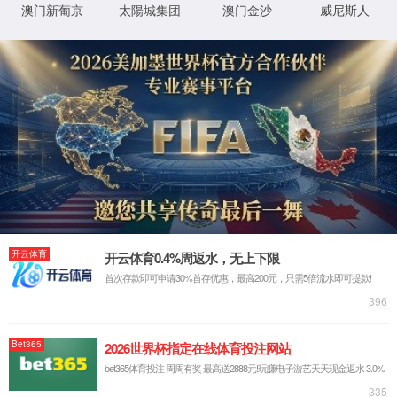
独创多民族语言医疗信息化系统，
助力索县藏医院实行“实名制”就诊
卡
2018年1月15日
维吾尔医智能电子病历系统合作研
发启动
2017年9月10日
tyc7111cc太阳成集团公司2017年
度市场销售暨渠道会成功召开
2017年3月8日
感恩同行二十载，合力共赢谱新篇
—记tyc7111cc太阳成集团2017年
新春团拜会暨20周年庆