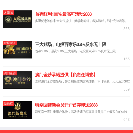
2017年2月7日
tyc7111cc太阳成集团公司及tyc7
111cc太阳成集团软件用户参加“2
016年四川卫生信息技术交流大
会”取得优异成绩
2016年12月9日
不忘初心，感恩用户——记tyc711
1cc太阳成集团公司20周年庆
2016年11月28日
《云计算智慧医疗大数据平台系
统》荣获“2016中国十大创新产品
2016年11月7日