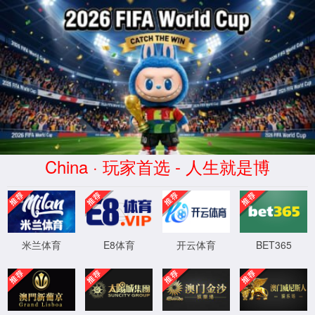
中国·太阳成集团(tyc7111cc)有限
预约演示
公司-官方网站
News and Events
太阳成集团官方网站