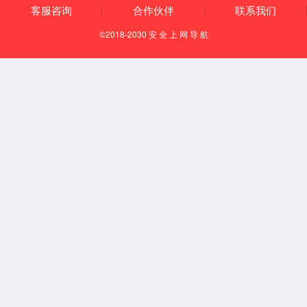
务理念，快速响应、高效处理。他常年稳居单日问题
处理量TOP1 ，登顶2024年度问题处理量榜首。在今
年某医院数据故障处理中，他凭借敏锐的技术洞察力
与丰富的问题处置经验，快速完成故障定位及修复，
并连续3天通宵加班处理数据补录等收尾工作，有效保
障了医院的正常运营。