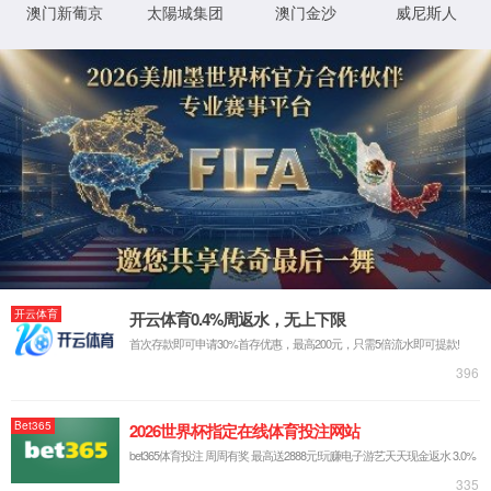
服务之星 | 李海：追求完美
永不推辞
2025年6月26日
在公司深入推进体系化建设过程中,客服中心始终秉
持“客户至上，服务第一”理念，恪守“技术归零、管理
归零”、“一次把事情做对”、“分级处理及时性”、“三线
分工处理“等基本原则，苦练内功，整体服务能力显著
提升，涌现出一批态度端正、能力突出、用户评价高
的优秀员工。其中，李海同志表现尤为突出。李海技
术功底扎实、专业能力强，始终保持高度的责任心和