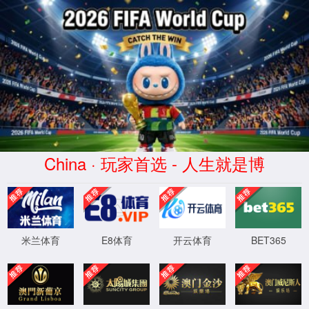
中国·太阳成集团(tyc7111cc)有限
预约演示
公司-官方网站
News and Events
太阳成集团官方网站